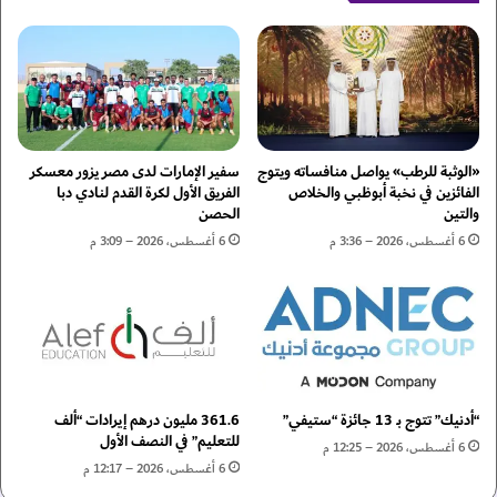
ل
ي
ا
ق
م
ه
ت
ا
ق
ا
د
ل
م
ق
ة
ي
«الوثبة للرطب» يواصل منافساته ويتوج
سفير الإمارات لدى مصر يزور معسكر
ل
ا
الفائزين في نخبة أبوظبي والخلاص
الفريق الأول لكرة القدم لنادي دبا
ت
والتين
الحصن
د
ش
ي
6 أغسطس، 2026 – 3:36 م
6 أغسطس، 2026 – 3:09 م
خ
ب
ي
ت
ص
ع
س
ي
ر
ي
ط
ن
ا
أ
“أدنيك” تتوج بـ 13 جائزة “ستيفي”
361.6 مليون درهم إيرادات “ألف
ن
ش
للتعليم” في النصف الأول
ا
و
6 أغسطس، 2026 – 12:25 م
ل
ك
6 أغسطس، 2026 – 12:17 م
ب
ك