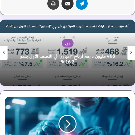
دبي
468 مليون درهم أرباح “إمباور” في النصف الأول بنمو
16.2%
ا
ل
م
خ
ت
ب