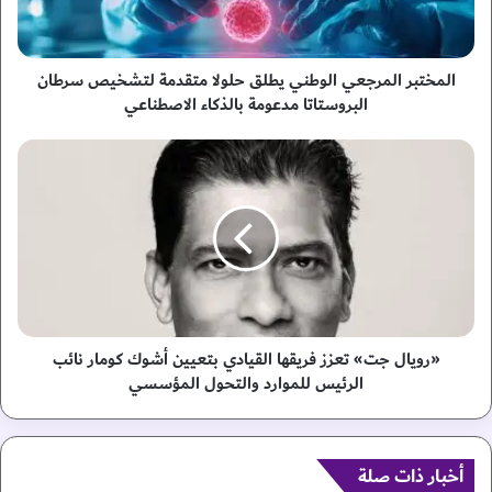
ر
ا
ل
م
المختبر المرجعي الوطني يطلق حلولا متقدمة لتشخيص سرطان
ر
البروستاتا مدعومة بالذكاء الاصطناعي
ج
ع
«
ي
ر
ا
و
ل
ي
و
ا
ط
ل
ن
ج
ي
ت
ي
»
ط
ت
«رويال جت» تعزز فريقها القيادي بتعيين أشوك كومار نائب
ل
ع
الرئيس للموارد والتحول المؤسسي
ق
ز
ح
ز
ل
ف
و
ر
أخبار ذات صلة