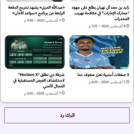
ل
ش
ا
زايد بن حمد آل نهيان يطلع على جهود
«عبدالله المري» يشهد تخريج الدفعة
ا
ق
“جمارك الإمارات” في مكافحة تهريب
الرابعة من برنامج «سواعد الأمان»
ع
المخدرات
"
7 أغسطس، 2026 – 6:30 م
ر
ا
8 أغسطس، 2026 – 3:31 م
ا
ل
ل
ت
م
ج
ل
م
ي
ع
و
ا
ن
ل
3 صفقات أجنبية تعزز صفوف حتا
شرطة دبي تطلق “Horizon X”
"
ا
لاستكشاف الفرص المستقبلية في
ي
ق
7 أغسطس، 2026 – 6:25 م
المجال الأمني
ش
ت
ي
7 أغسطس، 2026 – 4:45 م
ص
د
ا
و
د
ن
ي
اترك رد
ب
ل
د
ل
و
ف