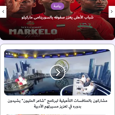
دبي
شرطة دبي تضبط سائق دراجة نارية يقود بسرعة جنونية
م
ش
ا
ر
ك
و
ن
ب
ا
ل
مشاركون بالمنافسات التأهيلية لبرنامج "شاعر المليون" يشيدون
م
بدوره في تعزيز مسيرتهم الأدبية
ن