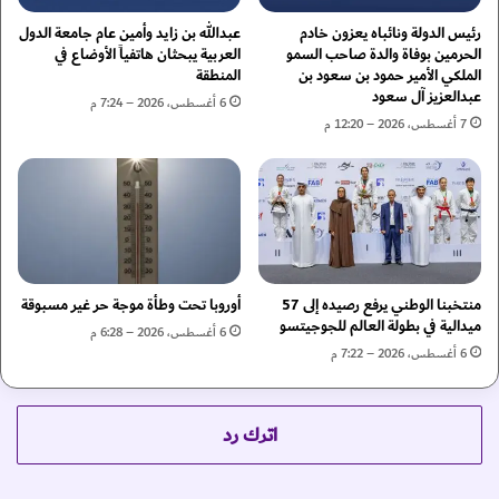
ة
ر
ا
م
رئيس الدولة ونائباه يعزون خادم
عبدالله بن زايد وأمين عام جامعة الدول
ل
ع
الحرمين بوفاة والدة صاحب السمو
العربية يبحثان هاتفياً الأوضاع في
ـ
الملكي الأمير حمود بن سعود بن
المنطقة
ر
عبدالعزيز آل سعود
1
ض
6 أغسطس، 2026 – 7:24 م
7
"
7 أغسطس، 2026 – 12:20 م
م
آ
ن
ي
ا
س
ل
ن
م
ا
س
ر
ا
أ
منتخبنا الوطني يرفع رصيده إلى 57
أوروبا تحت وطأة موجة حر غير مسبوقة
ب
ب
ميدالية في بطولة العالم للجوجيتسو
ق
6 أغسطس، 2026 – 6:28 م
و
6 أغسطس، 2026 – 7:22 م
ة
ظ
ا
ب
ل
ي
و
2
اترك رد
ط
0
ن
2
ي
6