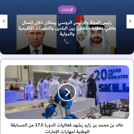
الإمارات
رئيس الدولة والرئيس الروسي يبحثان خلال اتصال
هاتفي علاقات التعاون بين البلدين والتطورات الإقليمية
والدولية
خ
ا
ل
د
ب
ن
م
ح
م
د
خالد بن محمد بن زايد يشهد فعاليات الدورة الـ17 من المسابقة
ب
الوطنية لمهارات الإمارات