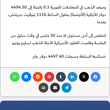
وصعد الذهب في المعاملات الفورية 0.3 بالمئة إلى 4494.50
دولار للأوقية (الأونصة) بحلول الساعة 1116 بتوقيت جرينتش،
بعدما
انخفض إلى أدنى مستوى له منذ 30 مارس في وقت سابق من
الجلسة.وقلصت العقود الأمريكية الآجلة للذهب تسليم يونيو
خسائرها السابقة وسجلت 4497.40 دولار. وام
فيسبوك
‫X
لينكدإن
‏Tumblr
بينتيريست
‏Reddit
ماسنجر
واتساب
تيلقرام
مشاركة عبر البريد
طباعة