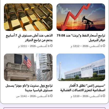
ز
ع
ي
ق
ز
ا
ا
د
ل
ة
ت
ا
ج
ل
تراجع أسعار النفط و”برنت” عند 79.08
الذهب عند أعلى مستوى في 7 أسابيع
ا
ت
دولار للبرميل
بدعم من تراجع الدولار
ر
ط
6 أغسطس، 2026 – 12:12 م
6 أغسطس، 2026 – 12:11 م
ة
و
ا
ي
ل
ر
د
و
و
ا
ل
ل
ي
ا
ة
“سبيس إكس” تطلق 3 أقمار
تراجع وول ستريت و”داو جونز” يسجل
س
اصطناعية لتعزيز الاتصالات الفضائية
مستوى قياسيا جديدا
–
ت
ت
ث
6 أغسطس، 2026 – 12:10 م
6 أغسطس، 2026 – 11:41 ص
ش
م
ج
ا