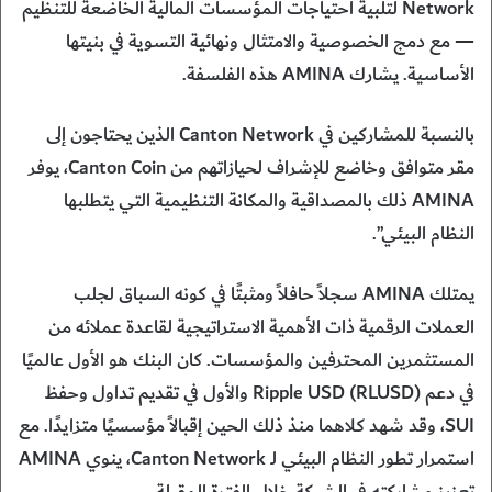
Network لتلبية احتياجات المؤسسات المالية الخاضعة للتنظيم
— مع دمج الخصوصية والامتثال ونهائية التسوية في بنيتها
الأساسية. يشارك AMINA هذه الفلسفة.
بالنسبة للمشاركين في Canton Network الذين يحتاجون إلى
مقر متوافق وخاضع للإشراف لحيازاتهم من Canton Coin، يوفر
AMINA ذلك بالمصداقية والمكانة التنظيمية التي يتطلبها
النظام البيئي”.
يمتلك AMINA سجلاً حافلاً ومثبتًا في كونه السباق لجلب
العملات الرقمية ذات الأهمية الاستراتيجية لقاعدة عملائه من
المستثمرين المحترفين والمؤسسات. كان البنك هو الأول عالميًا
في دعم Ripple USD (RLUSD) والأول في تقديم تداول وحفظ
SUI، وقد شهد كلاهما منذ ذلك الحين إقبالاً مؤسسيًا متزايدًا. مع
استمرار تطور النظام البيئي لـ Canton Network، ينوي AMINA