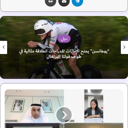
دولي
“يوهانسن” يمنح الإمارات للدراجات انطلاقة مثالية في
طواف فولتا البرتغال
غ
ر
ف
د
ب
ي