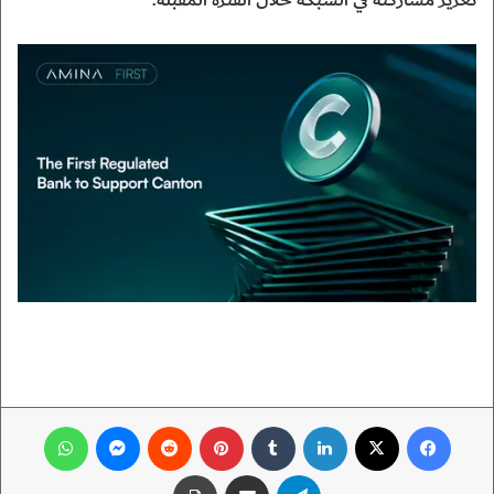
تعزيز مشاركته في الشبكة خلال الفترة المقبلة.
فيسبوك
‫X
لينكدإن
‏Tumblr
بينتيريست
‏Reddit
ماسنجر
واتساب
تيلقرام
مشاركة عبر البريد
طباعة