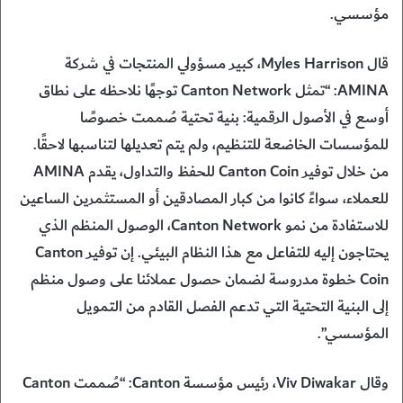
مؤسسي.
قال Myles Harrison، كبير مسؤولي المنتجات في شركة
AMINA: “تمثل Canton Network توجهًا نلاحظه على نطاق
أوسع في الأصول الرقمية: بنية تحتية صُممت خصوصًا
للمؤسسات الخاضعة للتنظيم، ولم يتم تعديلها لتناسبها لاحقًا.
من خلال توفير Canton Coin للحفظ والتداول، يقدم AMINA
للعملاء، سواءً كانوا من كبار المصادقين أو المستثمرين الساعين
للاستفادة من نمو Canton Network، الوصول المنظم الذي
يحتاجون إليه للتفاعل مع هذا النظام البيئي. إن توفير Canton
Coin خطوة مدروسة لضمان حصول عملائنا على وصول منظم
إلى البنية التحتية التي تدعم الفصل القادم من التمويل
المؤسسي”.
وقال Viv Diwakar، رئيس مؤسسة Canton: “صُممت Canton