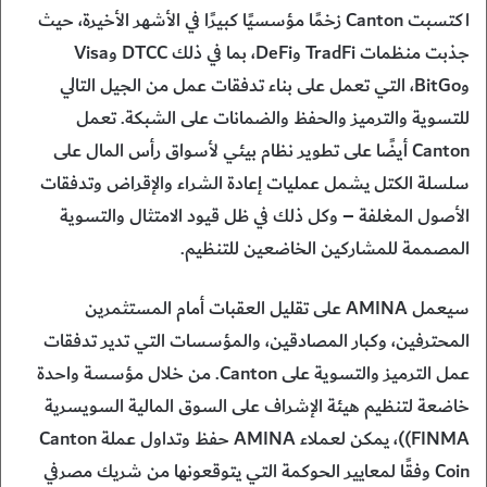
اكتسبت Canton زخمًا مؤسسيًا كبيرًا في الأشهر الأخيرة، حيث
جذبت منظمات TradFi وDeFi، بما في ذلك DTCC وVisa
وBitGo، التي تعمل على بناء تدفقات عمل من الجيل التالي
للتسوية والترميز والحفظ والضمانات على الشبكة. تعمل
Canton أيضًا على تطوير نظام بيئي لأسواق رأس المال على
سلسلة الكتل يشمل عمليات إعادة الشراء والإقراض وتدفقات
الأصول المغلفة – وكل ذلك في ظل قيود الامتثال والتسوية
المصممة للمشاركين الخاضعين للتنظيم.
سيعمل AMINA على تقليل العقبات أمام المستثمرين
المحترفين، وكبار المصادقين، والمؤسسات التي تدير تدفقات
عمل الترميز والتسوية على Canton. من خلال مؤسسة واحدة
خاضعة لتنظيم هيئة الإشراف على السوق المالية السويسرية
FINMA))، يمكن لعملاء AMINA حفظ وتداول عملة Canton
Coin وفقًا لمعايير الحوكمة التي يتوقعونها من شريك مصرفي