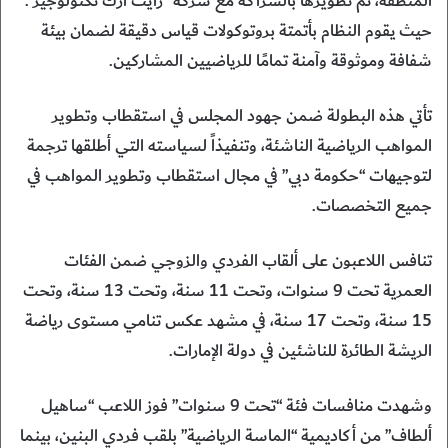
المنطقة، تم تطويرها بالشراكة مع شركة “رايت آرك تكنولوجيز”.
حيث يقوم النظام بأتمتة بروتوكولات قياس دقيقة لضمان بيئة
شفافة وموثوقة وآمنة تمامًا للرياضيين المشاركين.
تأتي هذه البطولة ضمن جهود المجلس في استقطاب وتطوير
المواهب الرياضية الناشئة، وتنفيذاً لسياسته التي أطلقها ترجمة
لتوجيهات “حكومة دبي” في مجال استقطاب وتطوير المواهب في
جميع التخصصات.
تنافس اللاعبون على ألقاب الفردي والزوجي ضمن الفئات
العمرية تحت 9 سنوات، وتحت 11 سنة، وتحت 13 سنة، وتحت
15 سنة، وتحت 17 سنة، في مشهد عكس تنامي مستوى رياضة
الريشة الطائرة للناشئين في دولة الإمارات.
وشهدت منافسات فئة “تحت 9 سنوات” فوز اللاعب “ساهيل
ألطاف” من أكاديمية “الماسة الرياضية” بلقب فردي البنين، بينما