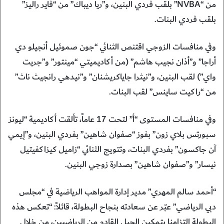
من “NVBA” بلقب فردي البنين، و”ريا ديباك” من “فاير راليز”
بلقب فردي البنات.
وفي منافسات الزوجي اقتنص الثنائي “جون صموئيل أنجيلو دي
أراجا” و”أذان نجيب هاشم” (من أكاديميتي “مينتور” و”جريت
واي”) لقب البنين، و”نيثرا جاياكريشنان” و”نيدهي رانجيث ناث”
من “راكيت ساينس” لقب البنات.
وفي منافسات المستوى “أ” لتحت 17 عاماً، تألقت أكاديمية “ليونز
سبورتس بلاي زون” بفوز “صفوان شاهين” بفردي البنين، و”إيمي
آن جاكسون” بفردي البنات، وتتويج الثنائي “زاميل كيزاكفيتيل
نيسار” و”صفوان شاهين” بصدارة زوجي البنين.
“أحمد سالم المهري” مدير إدارة المواهب الرياضية في “مجلس
دبي الرياضي” عبّر عن سعادته بنجاح البطولة، قائلاً: “تعكس هذه
البطولة التزامنا بتمكين الجيل القادم من الرياضيين، من خلال