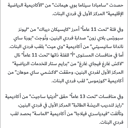
حصدت “سامبادا سيثاما بوبي هيمانث” من “الأكاديمية الرياضية
الإقليمية” المركز الأول في فردي البنات.
وفي فئة “تحت 11 عاماً” أحرز “كايسيكان ديباك” من “ليونز
سبورتس بلاي زون” صدارة فردي البنين، وتُوجت “بورنا ساي
ناندانا سانيسيتي” من أكاديمية “وي ميت” بلقب فردي البنات.
أما في منافسات المستوى “أ” للفئة ذاتها “تحت 11 عاماً” نال
“لاكش غارغ فيجاي غارغ” من “برايم ستار للخدمات الرياضية”
المركز الأول لفردي البنين، وحققت “لاكشمي ساي موهان” من
أكاديمية “كوزموس” لقب فردي البنات.
وفي منافسات “تحت 13 عاماً” حقق “أديتيا ساجيث” من أكاديمية
“رايز لتدريب الريشة الطائرة” المركز الأول في فردي البنين،
وتألقت “فيدياسري فيلاجا” من أكاديمية “الماسة” بحصد لقب
فردي البنات.