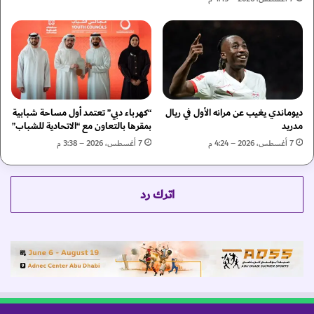
ن
ب
و
ظ
ب
ي
ل
ت
ديوماندي يغيب عن مرانه الأول في ريال
“كهرباء دبي” تعتمد أول مساحة شبابية
م
مدريد
بمقرها بالتعاون مع “الاتحادية للشباب”
ي
7 أغسطس، 2026 – 4:24 م
7 أغسطس، 2026 – 3:38 م
ز
ه
و
ك
اترك رد
ف
ا
ء
ت
ه