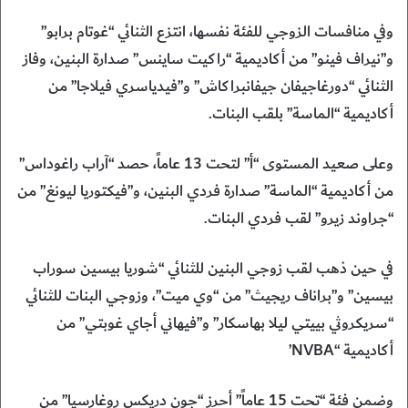
وفي منافسات الزوجي للفئة نفسها، انتزع الثنائي “غوتام برابو”
و”نيراف فينو” من أكاديمية “راكيت ساينس” صدارة البنين، وفاز
الثنائي “دورغاجيفان جيفانبراكاش” و”فيدياسري فيلاجا” من
أكاديمية “الماسة” بلقب البنات.
وعلى صعيد المستوى “أ” لتحت 13 عاماً، حصد “آراب راغوداس”
من أكاديمية “الماسة” صدارة فردي البنين، و”فيكتوريا ليونغ” من
“جراوند زيرو” لقب فردي البنات.
في حين ذهب لقب زوجي البنين للثنائي “شوريا بيسين سوراب
بيسين” و”براناف ريجيث” من “وي ميت”، وزوجي البنات للثنائي
“سريكروثي بييتي ليلا بهاسكار” و”فيهاني أجاي غوبتي” من
أكاديمية “NVBA’
وضمن فئة “تحت 15 عاماً” أحرز “جون دريكس روغارسيا” من