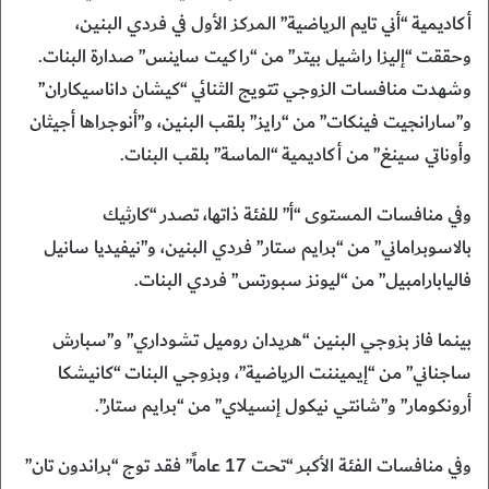
أكاديمية “أني تايم الرياضية” المركز الأول في فردي البنين،
وحققت “إليزا راشيل بيتر” من “راكيت ساينس” صدارة البنات.
وشهدت منافسات الزوجي تتويج الثنائي “كيشان داناسيكاران”
و”سارانجيت فينكات” من “رايز” بلقب البنين، و”أنوجراها أجيثان
وأوناتي سينغ” من أكاديمية “الماسة” بلقب البنات.
وفي منافسات المستوى “أ” للفئة ذاتها، تصدر “كارثيك
بالاسوبراماني” من “برايم ستار” فردي البنين، و”نيفيديا سانيل
فاليابارامبيل” من “ليونز سبورتس” فردي البنات.
بينما فاز بزوجي البنين “هريدان روميل تشوداري” و”سبارش
ساجناني” من “إيميننت الرياضية”، وبزوجي البنات “كانيشكا
أرونكومار” و”شانتي نيكول إنسيلاي” من “برايم ستار”.
وفي منافسات الفئة الأكبر “تحت 17 عاماً” فقد توج “براندون تان”