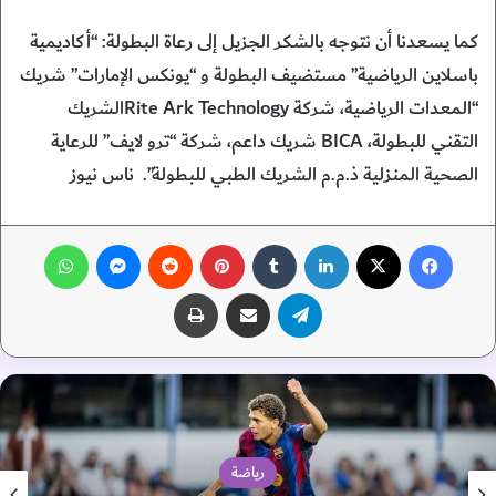
كما يسعدنا أن نتوجه بالشكر الجزيل إلى رعاة البطولة: “أكاديمية
باسلاين الرياضية” مستضيف البطولة و “يونكس الإمارات” شريك
“المعدات الرياضية، شركة Rite Ark Technologyالشريك
التقني للبطولة، BICA شريك داعم، شركة “ترو لايف” للرعاية
الصحية المنزلية ذ.م.م الشريك الطبي للبطولة”. ناس نيوز
فيسبوك
‫X
لينكدإن
‏Tumblr
بينتيريست
‏Reddit
ماسنجر
واتساب
تيلقرام
مشاركة عبر البريد
طباعة
رياضة