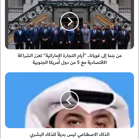
ن
ب
ن
م
ا
إ
ل
ى
غ
من بنما إلى غويانا.. "أيام التجارة الإماراتية" تعزز الشراكة
و
الاقتصادية مع 5 من دول أمريكا الجنوبية
ي
ا
ا
ن
ل
ا
ذ
.
ك
.
ا
"
ء
أ
ا
ي
ل
ا
ا
م
ص
الذكاء الاصطناعي ليس بديلاً للذكاء البشري