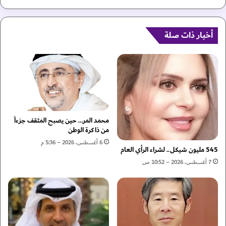
ا
ط
ل
ن
ت
ا
ج
أخبار ذات صلة
ع
ا
ي
ر
ل
ة
ي
ا
س
ل
ب
إ
د
م
ي
ا
ل
محمد المر… حين يصبح المثقف جزءاً
ر
اً
من ذاكرة الوطن
ا
ل
6 أغسطس، 2026 – 5:36 م
ت
545 مليون شيكل.. لشراء الرأي العام
ل
ي
ذ
7 أغسطس، 2026 – 10:52 ص
ة
ك
"
ا
ت
ء
ع
ا
ز
ل
ز
ب