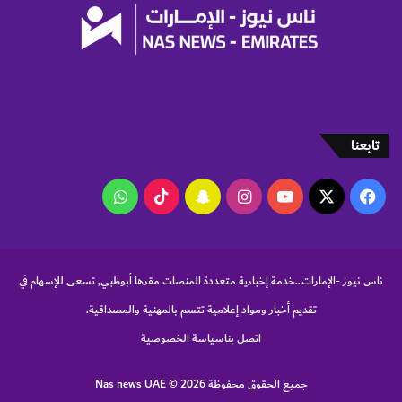
ن
د
و
ل
أ
م
ر
ي
تابعنا
ك
ا
‫X
فيسبوك
‫YouTube
انستقرام
سناب
‫TikTok
واتساب
ا
ل
تشات
ج
ن
و
ناس نيوز -الإمارات..خدمة إخبارية متعددة المنصات مقرها أبوظبي, تسعى للإسهام في
ب
تقديم أخبار ومواد إعلامية تتسم بالمهنية والمصداقية.
ي
ة
اتصل بنا
سياسة الخصوصية
جميع الحقوق محفوظة Nas news UAE © 2026