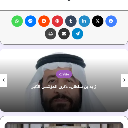
فيسبوك
‫X
لينكدإن
‏Tumblr
بينتيريست
‏Reddit
ماسنجر
واتساب
تيلقرام
مشاركة عبر البريد
طباعة
مقالات
زايد بن سلطان.. ذكرى المؤسّس الأكبر
م