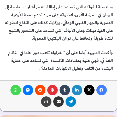
وبالنسبة للفواكه التي تساعد على إطالة العمر أشارت الطبيبة إلى
الرمان في المرتبة الأولى، لاحتوائه على مواد تدعم صحة الأوعية
الدموية والجهاز القلبي الوعائي، وركّزت كذلك على التفاح لاحتوائه
على الفيتامينات وعلى الألياف التي تساعد على الشعور بالشبع
لفترة طويلة وتحافظ على توازن البكتيريا المعوية.
وأكدت الطبيبة أيضا على أن “الفراولة تلعب دورا هاما في النظام
الغذائي، فهي غنية بمضادات الأكسدة التي تساعد على حماية
البشرة من التلف وتقليل الالتهابات المزمنة”.
فيسبوك
‫X
لينكدإن
‏Tumblr
بينتيريست
‏Reddit
ماسنجر
واتساب
تيلقرام
مشاركة عبر البريد
طباعة