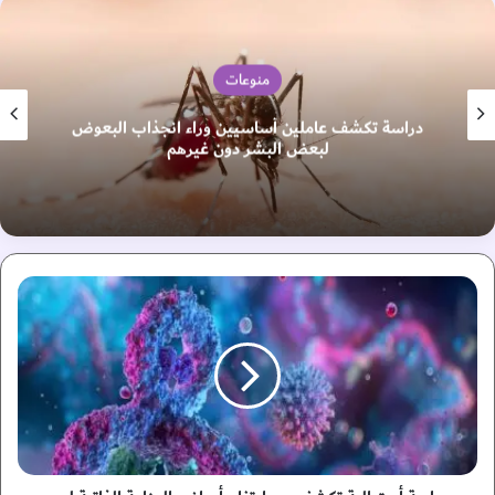
منوعات
دراسة تكشف عاملين أساسيين وراء انجذاب البعوض
لبعض البشر دون غيرهم
د
ر
ا
س
ة
أ
س
ت
ر