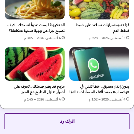
ل
أ
م
ش
ن
ع
ا
ة
فواكه وخضراوات تساعد على ضبط
المعكرونة ليست عدواً لصحتك.. كيف
ع
ا
ضغط الدم
تصبح جزءً من وجبة صحية متكاملة؟
ة
ل
5 أغسطس، 2026 – 3:28 م
4 أغسطس، 2026 – 3:05 م
ا
ش
ل
م
ذ
س
ا
ي
ت
خ
ي
ل
ة
ب
ل
بدون إنذار مسبق.. خطأ تقني في
مزيج قد يضر صحتك.. تعرف على
ا
«واتساب» يجمد آلاف الحسابات عالميًا
أضرار تناول البطيخ مع الخبز
د
ل
ى
ت
4 أغسطس، 2026 – 1:52 م
4 أغسطس، 2026 – 1:45 م
ا
و
ل
ا
ن
ز
اترك رد
س
ن
ا
ا