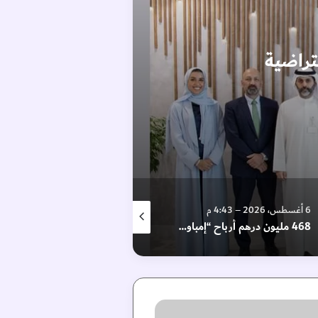
تراضية
6 أغسطس، 2026 – 4:43 م
6 أغسطس، 2026 – 6:09 م
6 أغسط
468 مليون درهم أرباح “إمباور” في النصف الأول بنمو 16.2%
“أوقاف دبي” توثق قرنًا من العطاء الوقفي