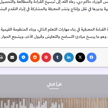
الوزراء حاكم دبي، رعاه الله، إلى ترسيخ القراءة والمطالعة والتحصيل 
ربية ودورها في نقل وإنتاج ونشر المعرفة والمشاركة في إثراء التقدم البش
لقراءة المعرفية في بناء مهارات التعلم الذاتي، وبناء المنظومة القيمي
وهو ما يرسخ مبادئ التسامح والتعايش وقبول الآخر، ويشجع الحوار وال
فيسبوك
‫X
لينكدإن
‏Tumblr
بينتيريست
‏Reddit
ماسنجر
مشاركة عبر البريد
اقرأ التالي