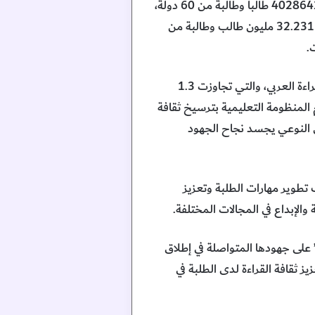
وسجل تحدي القراءة العربي إنجازاً غير مسبوق، بوصول أعداد المشاركين في تصفيات دورته العاشرة إلى 40286428 طالباً وطالبة من 60 دولة،
بينهم 74062 طالباً وطالبة من أصحاب الهمم، بزيادة قدرها 24% عن الدورة التاسعة التي شهدت مشاركة 32.231 مليون طالب وطالبة من
وقال معالي الدكتور محمد عبدالرحمن تركو، إن المشاركة السورية الواسعة في الدورة العاشرة من تحدي القراءة العربي، والتي تجاوزت 1.3
رك فيها 583127 طالباً وطالبة، تعكس التزام المنظومة التعليمية بترسيخ ثقافة
بال النوعي يجسد نجاح الجهود
 تطوير مهارات الطلبة وتعزيز
الإبداع في المجالات المختلفة.
على جهودها المتواصلة في إطلاق
ز ثقافة القراءة لدى الطلبة في