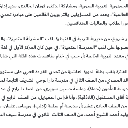
 الجمهورية العربية السورية، ومشاركة الدكتور فوزان الخالدي، مدير إدا
عالمية”، وعدد من المسؤولين والتربويين القائمين على مبادرة تحدي ا
مور الطلاب والطالبات المتنافسين.
ر شروخ، من مديرية التربية في القنيطرة بلقب “المشرفة المتميزة”، والم
حصولها على لقب “المدرسة المتميزة”، في حين كان المركز الأول في ف
لتربية الخاصة في حلب في ختام منافسات هذه الفئة التي شارك فيها 800 طالب 
ه، الفائزة بلقب بطلة الدورة العاشرة من تحدي القراءة العربي على مست
الد المصري، من الصف الثاني في مدرسة دار الوحي الشريف التابعة لمد
رسة المأمون (حماة)، وماسة حسين صويري، من الصف الرابع في مدرسة
فاق المستقبل (اللاذقية)، وآنا فراس المغيزيل، من الصف الرابع في
من الصف الحادي عشر في مدرسة أم سلمة (إدلب)، وريماس عثمان، 
ليد أحمد الشيخ أحمد، من الصف الثالث الثانوي في مدرسة سيف الد