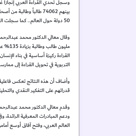
50 دولة حول العالم.. كما سجلت الدورة العاشرة مشاركة 138426 مدرسة، و161507 مشرفين ومشرفات.
القراءة ركيزة أساسية في بناء الإنسا
التربوية في تحويل القراءة إلى مما
وأضاف أن هذه النتائج تعكس فاعلية ا
قدراتهم على التفكير النقدي والتحلي
وقدم معالي الدكتور محمد عبدالرحم
ودعم المبادرات المعرفية الرائدة، وف
العالم العربي، وفتح آفاق أوسع أمام