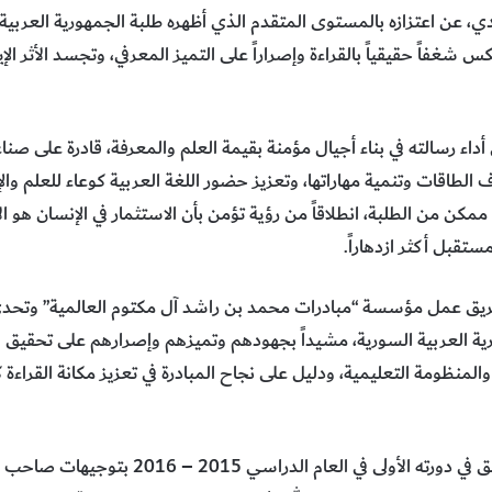
دي، عن اعتزازه بالمستوى المتقدم الذي أظهره طلبة الجمهورية العربية 
 شغفاً حقيقياً بالقراءة وإصراراً على التميز المعرفي، وتجسد الأثر الإي
داء رسالته في بناء أجيال مؤمنة بقيمة العلم والمعرفة، قادرة على صناعة
طاقات وتنمية مهاراتها، وتعزيز حضور اللغة العربية كوعاء للعلم والإبد
ممكن من الطلبة، انطلاقاً من رؤية تؤمن بأن الاستثمار في الإنسان هو 
مستقبل أكثر ازدهاراً.
فريق عمل مؤسسة “مبادرات محمد بن راشد آل مكتوم العالمية” وتحدي ا
ة العربية السورية، مشيداً بجهودهم وتميزهم وإصرارهم على تحقيق التف
لمنظومة التعليمية، ودليل على نجاح المبادرة في تعزيز مكانة القراءة ك
يهدف تحدي القراءة العربي الذي أطلق في دورته ا