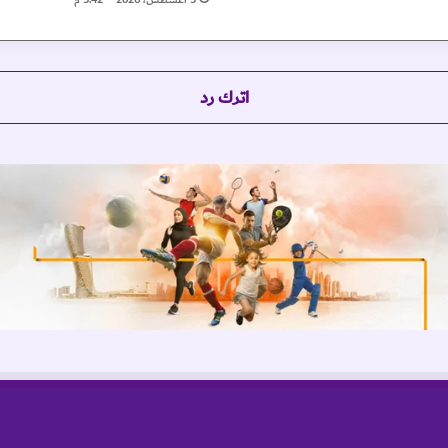
س
ت
ع
ر
اترك رد
ض
إ
ن
ج
ا
ز
ا
ت
ه
ا
و
آ
ل
ي
ا
ت
ت