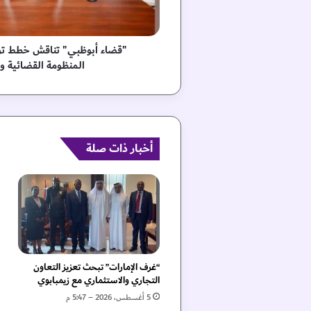
ب
ي
"
ت
"قضاء أبوظبي" تناقش خطط تو
ن
المنظومة القضائية و
ا
ق
ش
خ
ط
ط
أخبار ذات صلة
ت
و
ظ
ي
ف
ا
ل
ذ
“غرف الإمارات” تبحث تعزيز التعاون
ك
التجاري والاستثماري مع زيمبابوي
ا
5 أغسطس، 2026 – 5:47 م
ء