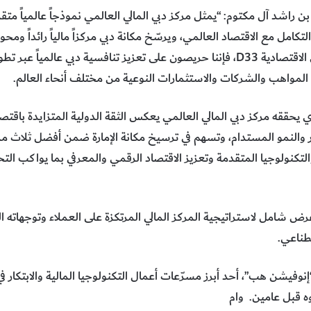
اشد آل مكتوم: “يمثل مركز دبي المالي العالمي نموذجاً عالمياً متقدم
لتكامل مع الاقتصاد العالمي، ويرسّخ مكانة دبي مركزاً مالياً رائداً ومحو
مواصلة تنفيذ مستهدفات أجندة دبي الاقتصادية D33، فإننا حريصون على تعزيز تنافسية دب
المواهب والشركات والاستثمارات النوعية من مختلف أنحاء العالم.
يحققه مركز دبي المالي العالمي يعكس الثقة الدولية المتزايدة باقتصا
ر والنمو المستدام، وتسهم في ترسيخ مكانة الإمارة ضمن أفضل ثلاث م
لتكنولوجيا المتقدمة وتعزيز الاقتصاد الرقمي والمعرفي بما يواكب التح
رض شامل لاستراتيجية المركز المالي المرتكزة على العملاء وتوجهاته ال
صطناعي.
نوفيشن هب”، أحد أبرز مسرّعات أعمال التكنولوجيا المالية والابتكار ف
ه قبل عامين. وام