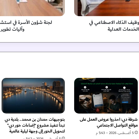
ل
أ
س
ر
ظيف الذكاء الاصطناعي في
لجنة شؤون الأسرة في استشا
ة
الخدمات العدلية
وآليات تطوير 
ف
ي
ا
س
ت
ش
ا
ر
ي
ا
ل
ش
ا
ر
شرطة دبي: احذروا عروض العمل على
بتوجيهات حمدان بن محمد.. بلدية دبي
ق
مواقع التواصل الاجتماعي
تبدأ تنفيذ مشروع “إضاءات خور دبي”
ة
لتحويل الخور إلى وجهة ليلية عالمية
5 أغسطس، 2026 – 5:43 م
ت
5 أغسطس، 2026 – 5:42 م