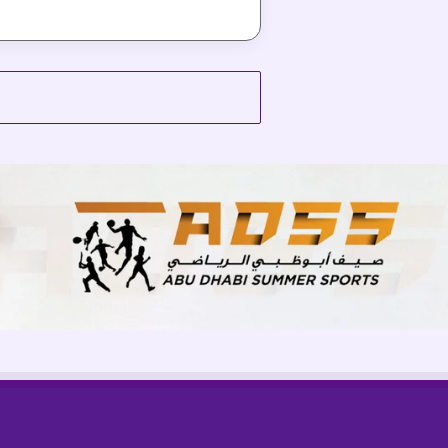
ا
ل
ا
ص
ط
ن
ا
ع
ي
ف
ي
ا
ل
م
ن
ظ
و
م
ة
ا
ل