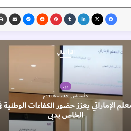
فيسبوك
‫X
لينكدإن
‏Tumblr
بينتيريست
‏Reddit
ماسنجر
مشاركة عبر البريد
اقرأ التالي
دبي
5 أغسطس، 2026 – 11:06 م
لم الإماراتي يعزز حضور الكفاءات الوطنية ف
الخاص بدبي