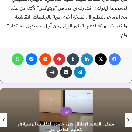
لمجموعة اينوك: “ نشارك في معرض ”ويتيكس” لأكثر من عقد
من الزمان، ونتطلع إلى نسخةٍ أخرى ثرية بالجلسات النقاشية
والندوات الهامّة لدعم التطور البيئي من أجل مستقبل مستدام “.
وام
فيسبوك
‫X
لينكدإن
‏Tumblr
بينتيريست
‏Reddit
ماسنجر
واتساب
تيلقرام
مشاركة عبر البريد
طباعة
دبي
ملتقى المعلم الإماراتي يعزز حضور الكفاءات الوطنية في
التعليم الخاص بدبي