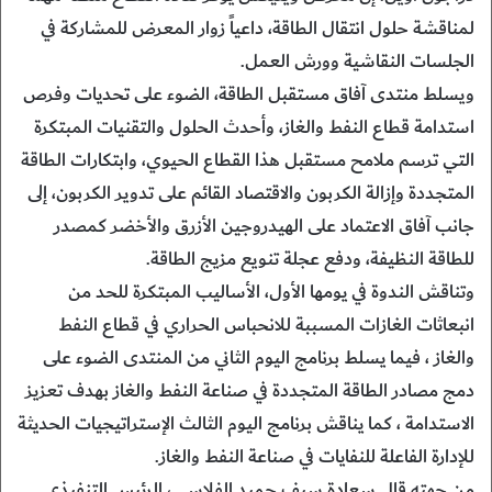
لمناقشة حلول انتقال الطاقة، داعياً زوار المعرض للمشاركة في
الجلسات النقاشية وورش العمل.
ويسلط منتدى آفاق مستقبل الطاقة، الضوء على تحديات وفرص
استدامة قطاع النفط والغاز، وأحدث الحلول والتقنيات المبتكرة
التي ترسم ملامح مستقبل هذا القطاع الحيوي، وابتكارات الطاقة
المتجددة وإزالة الكربون والاقتصاد القائم على تدوير الكربون، إلى
جانب آفاق الاعتماد على الهيدروجين الأزرق والأخضر كمصدر
للطاقة النظيفة، ودفع عجلة تنويع مزيج الطاقة.
وتناقش الندوة في يومها الأول، الأساليب المبتكرة للحد من
انبعاثات الغازات المسببة للانحباس الحراري في قطاع النفط
والغاز ، فيما يسلط برنامج اليوم الثاني من المنتدى الضوء على
دمج مصادر الطاقة المتجددة في صناعة النفط والغاز بهدف تعزيز
الاستدامة ، كما يناقش برنامج اليوم الثالث الإستراتيجيات الحديثة
للإدارة الفاعلة للنفايات في صناعة النفط والغاز.
من جهته قال سعادة سيف حميد الفلاسي، الرئيس التنفيذي