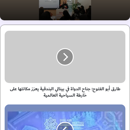
ط
ا
ر
ق
أ
ب
و
ا
ل
ف
طارق أبو الفتوح: جناح الدواة في بينالي البندقية يعزز مكانتها على
ت
خارطة السياحية العالمية
و
ح
ا
:
ل
ج
إ
ن
م