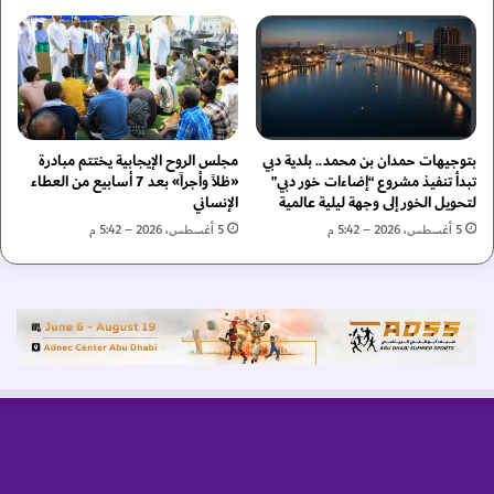
ي
ح
ة
ا
ي
ف
ع
ظ
ز
ي
ز
ا
م
بتوجيهات حمدان بن محمد.. بلدية دبي
مجلس الروح الإيجابية يختتم مبادرة
ل
تبدأ تنفيذ مشروع “إضاءات خور دبي”
«ظلاً وأجراً» بعد 7 أسابيع من العطاء
ك
ب
لتحويل الخور إلى وجهة ليلية عالمية
الإنساني
ا
ن
ن
ك
5 أغسطس، 2026 – 5:42 م
5 أغسطس، 2026 – 5:42 م
ت
ا
ه
ل
ا
آ
ع
س
ل
ي
ى
و
خ
ي
ا
ل
ر
ل
ط
ا
ة
س