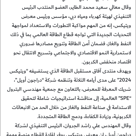
وقال معالي سعيد محمد الطاير، العضو المنتدب الرئيس
التنفيذي لهيئة كهرباء ومياه دبي، مؤسس ورئيس معرض
ويتيكس، إنه من المهم مواكبة التطورات والاستعداد لمواجهة
التحديات الجديدة التي تواجه قطاع الطاقة العالمي بما في ذلك
النفط والغاز، فضمان أمن الطاقة وتنويع مصادرها ضروري
لاستمرارية النمو الاقتصادي والاجتماعي وتسريع الانتقال نحو
اقتصاد منخفض الكربون.
ويهدف منتدى آفاق مستقبل الطاقة الذي يستضيفه “ويتيكس
2024” على مدى أيامه الثلاثة وتنظمه شركة “دراجون أويل”،
شريك المعرفة للمعرض، بالتعاون مع جمعية مهندسي البترول
“SPE” العالمية، إلى مناقشة استراتيجيات شاملة لتحقيق
الاستدامة في صناعة النفط والغاز من خلال الحد من الانبعاثات
الكربونية، وزيادة الكفاءة، ودمج الطاقة المتجددة.
وقال المهندس علي راشد الجروان، الرئيس التنفيذي لشركة
دراجون أويل، إن معرض ويتيكس يوفر لقادة القطاع منصة مهمة