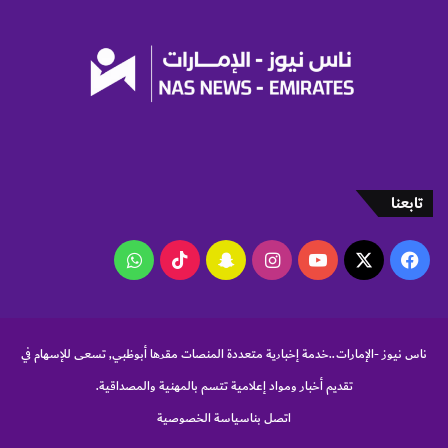
ا
ت
ل
ث
س
م
ي
ا
ا
ر
ح
ف
ي
ي
ة
ا
ا
ل
ل
ب
تابعنا
ع
ن
ا
ي
‫X
فيسبوك
‫YouTube
انستقرام
سناب
‫TikTok
واتساب
ل
ة
م
ا
تشات
ي
ل
ة
ت
ح
ناس نيوز -الإمارات..خدمة إخبارية متعددة المنصات مقرها أبوظبي, تسعى للإسهام في
ت
تقديم أخبار ومواد إعلامية تتسم بالمهنية والمصداقية.
ي
ة
اتصل بنا
سياسة الخصوصية
ب