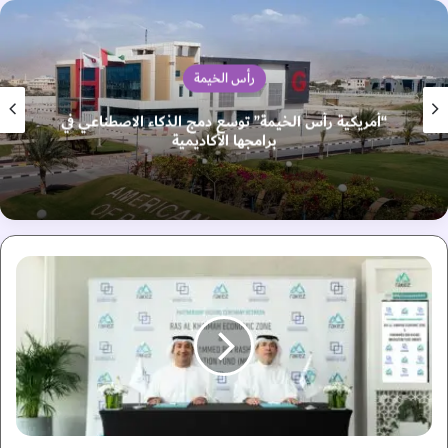
رأس الخيمة
“أمريكية رأس الخيمة” توسع دمج الذكاء الاصطناعي في
برامجها الأكاديمية
ش
ر
ا
ك
ة
ب
ي
ن
"