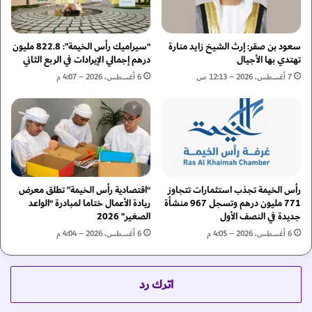
ت
ل
ي
ا
ج
ب
ي
سعود بن صقر: إرث الشيخ زايد منارة
“سيراميك رأس الخيمة”: 822.8 مليون
ت
ة
تهتدي بها الأجيال
درهم إجمالي الإيرادات في الربع الثاني
ك
"
7 أغسطس، 2026 – 12:13 ص
6 أغسطس، 2026 – 4:07 م
ا
ب
ر
ع
ل
ج
د
م
ع
ا
م
ن
ا
ي
ل
رأس الخيمة تجذب استثمارات تتجاوز
“اقتصادية رأس الخيمة” تطلق معرض
ط
771 مليون درهم وتسجل 967 منشأة
ريادة الأعمال ختاما لمبادرة “الواعد
ش
ل
جديدة في النصف الأول
الصغير” 2026
ر
ع
ك
6 أغسطس، 2026 – 4:05 م
6 أغسطس، 2026 – 4:04 م
ع
ا
ل
ت
ى
ا
ت
اترك رد
ل
ج
م
ر