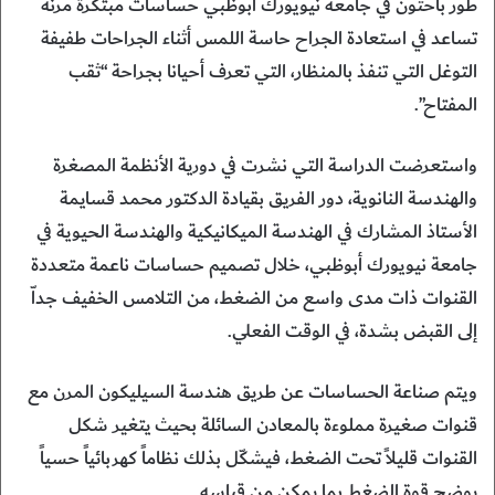
طور باحثون في جامعة نيويورك أبوظبي حساسات مبتكرة مرنة
تساعد في استعادة الجراح حاسة اللمس أثناء الجراحات طفيفة
التوغل التي تنفذ بالمنظار، التي تعرف أحيانا بجراحة “ثقب
المفتاح”.
واستعرضت الدراسة التي نشرت في دورية الأنظمة المصغرة
والهندسة النانوية، دور الفريق بقيادة الدكتور محمد قسايمة
الأستاذ المشارك في الهندسة الميكانيكية والهندسة الحيوية في
جامعة نيويورك أبوظبي، خلال تصميم حساسات ناعمة متعددة
القنوات ذات مدى واسع من الضغط، من التلامس الخفيف جداّ
إلى القبض بشدة، في الوقت الفعلي.
ويتم صناعة الحساسات عن طريق هندسة السيليكون المرن مع
قنوات صغيرة مملوءة بالمعادن السائلة بحيث يتغير شكل
القنوات قليلاً تحت الضغط، فيشكّل بذلك نظاماً كهربائياً حسياً
يوضح قوة الضغط بما يمكن من قياسه.