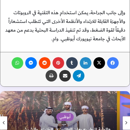
وإلى جانب الجراحة، يمكن استخدام هذه التقنية في الروبوتات
والأجهزة القابلة للارتداء والأنظمة الأخرى التي تتطلب استشعاراً
دقيقاً لقوة الضغط، وقد تم تنفيذ الدراسة البحثية بدعم من معهد
الأبحاث في جامعة نيويورك أبوظبي. وام.
فيسبوك
‫X
لينكدإن
‏Tumblr
بينتيريست
‏Reddit
ماسنجر
واتساب
تيلقرام
مشاركة عبر البريد
طباعة
أبوظبي
«الوثبة للرطب» يعلن الفائزين في الخنيزي والشيشي