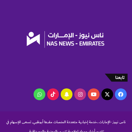
تابعنا
‫X
فيسبوك
‫YouTube
انستقرام
سناب
‫TikTok
واتساب
تشات
ناس نيوز -الإمارات..خدمة إخبارية متعددة المنصات مقرها أبوظبي, تسعى للإسهام في
تقديم أخبار ومواد إعلامية تتسم بالمهنية والمصداقية.